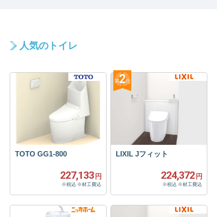
人気のトイレ
TOTO GG1-800
LIXIL Jフィット
227,133
224,372
円
円
※税込 ※材工費込
※税込 ※材工費込