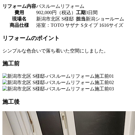
リフォーム内容
バスルームリフォーム
費用
902,000円（税込）
工期
3日間
現場名
新潟市北区 S様邸
担当
新潟ショールーム
商品仕様
浴室：TOTO サザナ Sタイプ 1616サイズ
リフォームのポイント
シンプルな色合いで落ち着いた空間にしました。
施工前
施工後