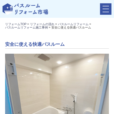
メ
ニ
ュ
リフォームTOP
>
リフォームの流れ
>
バスルームリフォーム
>
ー
バスルームリフォーム施工事例
>
安全に使える快適バスルーム
ボ
タ
ン
安全に使える快適バスルーム