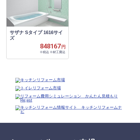
サザナ Sタイプ 1616サイ
ズ
848167
円
※税込 ※材工費込