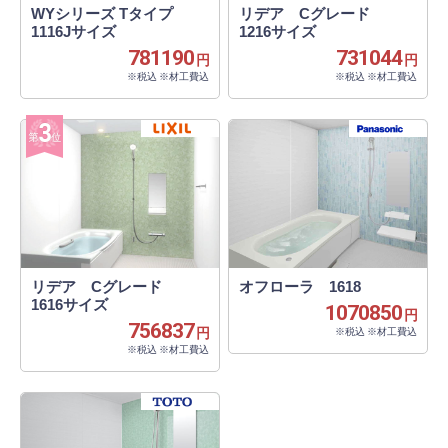
WYシリーズ Tタイプ
リデア Cグレード
1116Jサイズ
1216サイズ
781190
731044
円
円
※税込 ※材工費込
※税込 ※材工費込
リデア Cグレード
オフローラ 1618
1616サイズ
1070850
円
756837
円
※税込 ※材工費込
※税込 ※材工費込