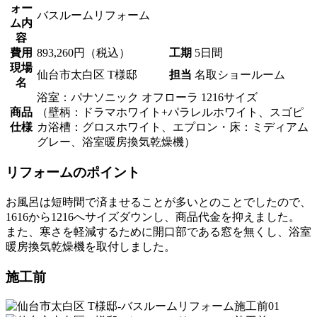
ォー
バスルームリフォーム
ム内
容
費用
893,260円（税込）
工期
5日間
現場
仙台市太白区 T様邸
担当
名取ショールーム
名
浴室：パナソニック オフローラ 1216サイズ
商品
（壁柄：ドラマホワイト+パラレルホワイト、スゴピ
仕様
カ浴槽：グロスホワイト、エプロン・床：ミディアム
グレー、浴室暖房換気乾燥機）
リフォームのポイント
お風呂は短時間で済ませることが多いとのことでしたので、
1616から1216へサイズダウンし、商品代金を抑えました。
また、寒さを軽減するために開口部である窓を無くし、浴室
暖房換気乾燥機を取付しました。
施工前