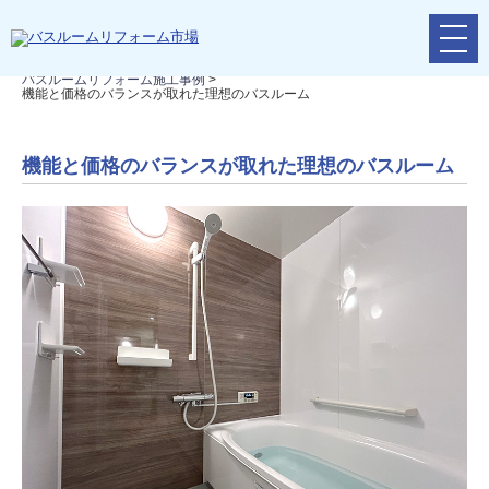
メ
リフォームTOP
>
リフォームの流れ
>
バスルームリフォーム
>
ニ
バスルームリフォーム施工事例
>
ュ
機能と価格のバランスが取れた理想のバスルーム
ー
ボ
タ
機能と価格のバランスが取れた理想のバスルーム
ン