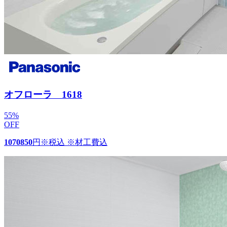
オフローラ 1618
55
%
OFF
1070850
円
※税込 ※材工費込