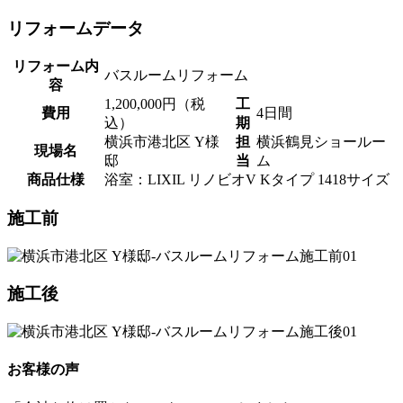
リフォームデータ
リフォーム内
バスルームリフォーム
容
1,200,000円（税
工
費用
4日間
込）
期
横浜市港北区 Y様
担
横浜鶴見ショールー
現場名
邸
当
ム
商品仕様
浴室：LIXIL リノビオV Kタイプ 1418サイズ
施工前
施工後
お客様の声