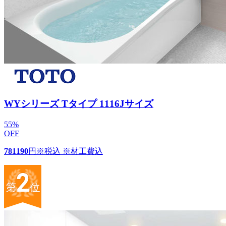
WYシリーズ Tタイプ 1116Jサイズ
55
%
OFF
781190
円
※税込 ※材工費込