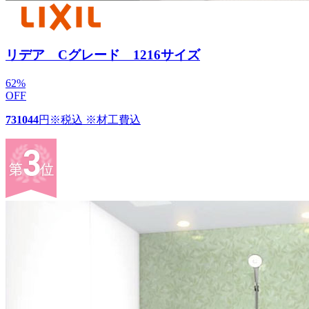
リデア Cグレード 1216サイズ
62
%
OFF
731044
円
※税込 ※材工費込