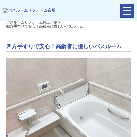
メ
リフォームTOP
>
リフォームの流れ
>
バスルームリフォーム
>
ニ
バスルームリフォーム施工事例
>
ュ
四方手すりで安心！高齢者に優しいバスルーム
ー
ボ
タ
四方手すりで安心！高齢者に優しいバスルーム
ン