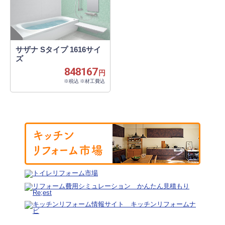
サザナ Sタイプ 1616サイ
ズ
848167
円
※税込 ※材工費込