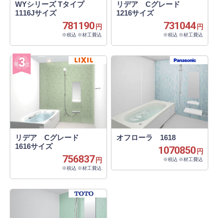
WYシリーズ Tタイプ
リデア Cグレード
1116Jサイズ
1216サイズ
781190
731044
円
円
※税込 ※材工費込
※税込 ※材工費込
リデア Cグレード
オフローラ 1618
1616サイズ
1070850
円
756837
円
※税込 ※材工費込
※税込 ※材工費込