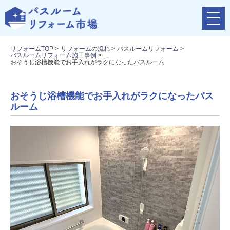
メ
ニ
ュ
リフォームTOP
>
リフォームの流れ
>
バスルームリフォーム
>
ー
バスルームリフォーム施工事例
>
ボ
おそうじ浴槽機能でお手入れがラクになったバスルーム
タ
ン
おそうじ浴槽機能でお手入れがラクになったバス
ルーム