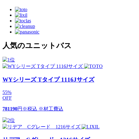
人気のユニットバス
WYシリーズ Tタイプ 1116Jサイズ
55
%
OFF
781190
円
※税込 ※材工費込