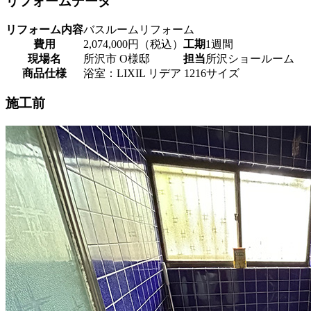
リフォームデータ
リフォーム内容
バスルームリフォーム
費用
2,074,000円（税込）
工期
1週間
現場名
所沢市 O様邸
担当
所沢ショールーム
商品仕様
浴室：LIXIL リデア 1216サイズ
施工前