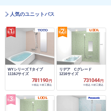
人気のユニットバス
WYシリーズ Tタイプ
リデア Cグレード
1116Jサイズ
1216サイズ
781190
731044
円
円
※税込 ※材工費込
※税込 ※材工費込