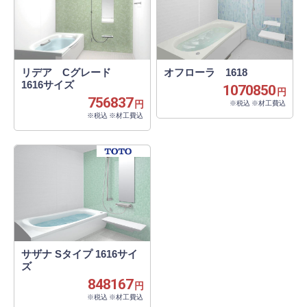
リデア Cグレード
オフローラ 1618
1616サイズ
1070850
円
756837
円
※税込 ※材工費込
※税込 ※材工費込
サザナ Sタイプ 1616サイ
ズ
848167
円
※税込 ※材工費込