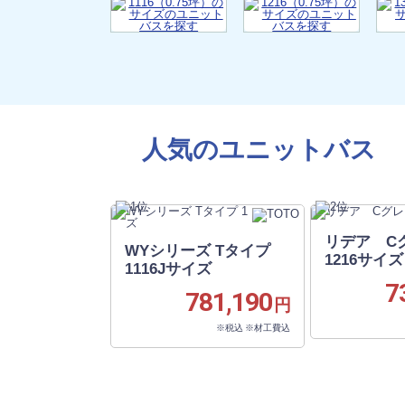
人気のユニットバス
リデア 
WYシリーズ Tタイプ
1216サイズ
1116Jサイズ
7
781,190
円
※税込 ※材工費込