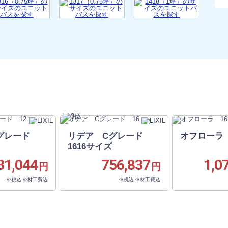
Cグレード
リデア Cグレード
オフローラ 
1616サイズ
31,044
756,837
1,0
円
円
※税込 ※材工費込
※税込 ※材工費込