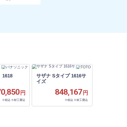
1618
サザナ Sタイプ 1616サ
イズ
70,850
848,167
円
円
※税込 ※材工費込
※税込 ※材工費込