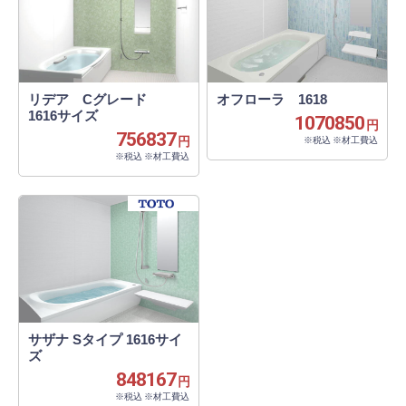
リデア Cグレード
オフローラ 1618
1616サイズ
1070850
円
756837
円
※税込 ※材工費込
※税込 ※材工費込
サザナ Sタイプ 1616サイ
ズ
848167
円
※税込 ※材工費込