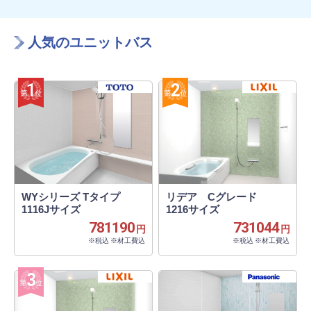
人気のユニットバス
WYシリーズ Tタイプ
リデア Cグレード
1116Jサイズ
1216サイズ
781190
731044
円
円
※税込 ※材工費込
※税込 ※材工費込