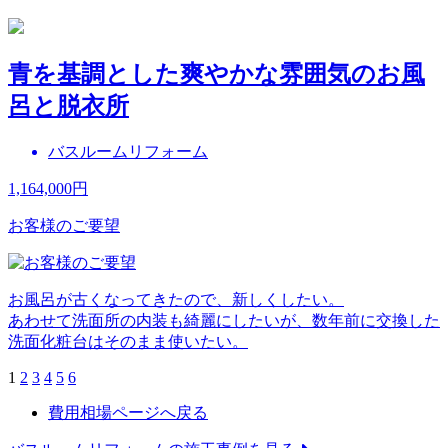
青を基調とした爽やかな雰囲気のお風
呂と脱衣所
バスルームリフォーム
1,164,000
円
お客様のご要望
お風呂が古くなってきたので、新しくしたい。
あわせて洗面所の内装も綺麗にしたいが、数年前に交換した
洗面化粧台はそのまま使いたい。
1
2
3
4
5
6
費用相場ページへ戻る