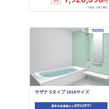
円
価格
※税込 ※材工費込
サザナ Sタイプ 1616サイズ
60%OFF!
通常本体価格から