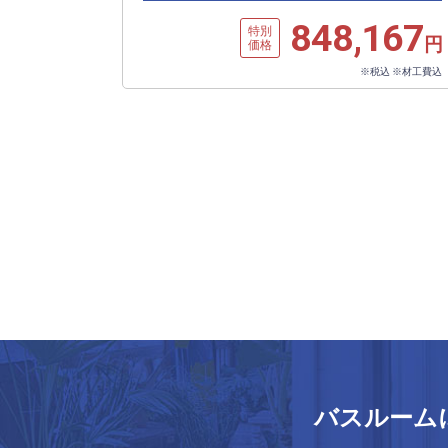
848,167
特別
円
価格
※税込 ※材工費込
バスルーム