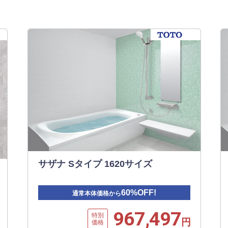
サザナ Sタイプ 1620サイズ
60%OFF!
通常本体価格から
967,497
特別
円
価格