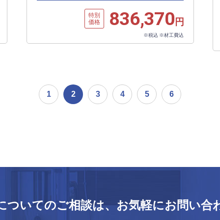
836,370
特別
円
価格
※税込 ※材工費込
1
2
3
4
5
6
についてのご相談は、
お気軽にお問い合