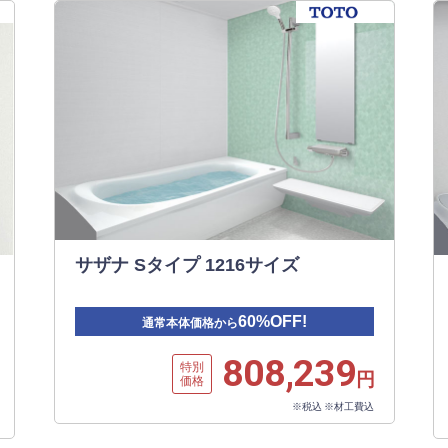
サザナ Sタイプ 1216サイズ
60%OFF!
通常本体価格から
808,239
特別
円
価格
※税込 ※材工費込