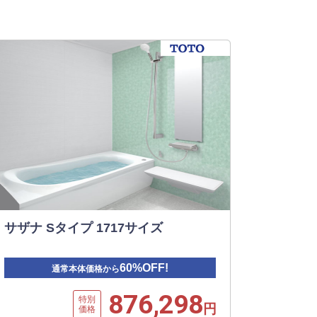
サザナ Sタイプ 1717サイズ
60%OFF!
通常本体価格から
876,298
特別
円
価格