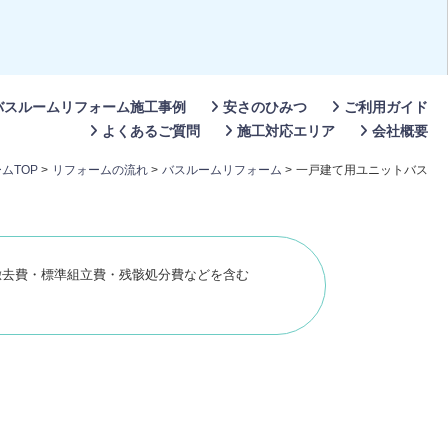
バスルームリフォーム施工事例
安さのひみつ
ご利用ガイド
よくあるご質問
施工対応エリア
会社概要
ムTOP
>
リフォームの流れ
>
バスルームリフォーム
>
一戸建て用ユニットバス
徹去費・標準組立費・残骸処分費などを含む