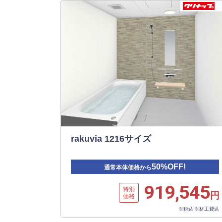
rakuvia 1216サイズ
50%OFF!
通常本体価格から
919,545
特別
円
価格
※税込 ※材工費込