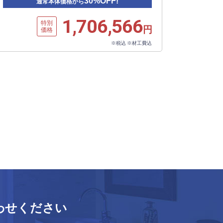
30%OFF!
通常本体価格から
1,706,566
特別
円
価格
※税込 ※材工費込
わせください