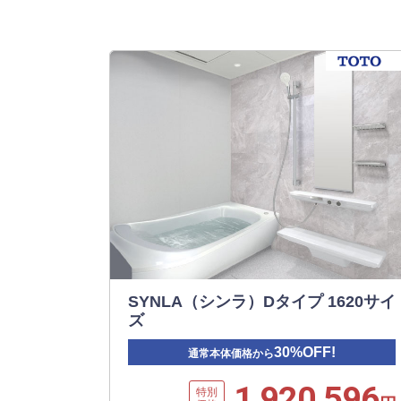
SYNLA（シンラ）Dタイプ 1620サイ
ズ
30%OFF!
通常本体価格から
1,920,596
特別