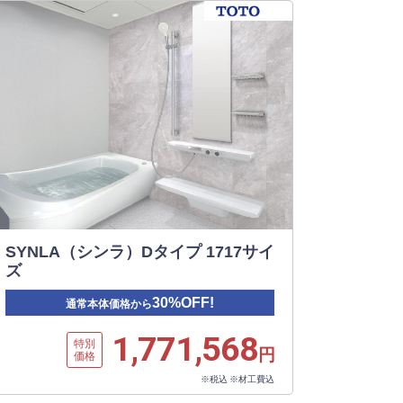
SYNLA（シンラ）Dタイプ 1717サイ
ズ
30%OFF!
通常本体価格から
1,771,568
特別
円
価格
※税込 ※材工費込