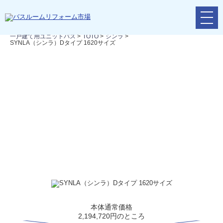
メ
リフォームTOP
>
リフォームの流れ
>
バスルームリフォーム
>
ニ
一戸建て用ユニットバス
>
TOTO
>
シンラ
>
ュ
SYNLA（シンラ）Dタイプ 1620サイズ
ー
ボ
タ
ン
SYNLA（シンラ）Dタイプ 1620サイズ
飾らない本当の自分で過ごせる心地良い空間、それはバスルーム。
ワロフスキーのシャンデリアのように輝くシャワーのしずくが、心
み、一日の疲れもゆっくりと忘れさせてくれます。外観の装いの美
に美しく生まれ変わる、そんな美しい時間があなたを上質な眠りへ
本体通常価格
2,194,720円のところ