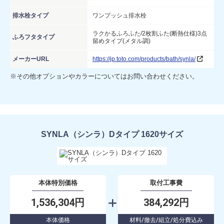
排水栓タイプ
ワンプッシュ排水栓
ラクかるふろふた/2枚割ふた(断熱仕様)3点
ふろフタタイプ
留めタイプ(メタル調)
メーカーURL
https://jp.toto.com/products/bath/synla/
※その他オプションやカラーについてはお問い合わせください。
SYNLA（シンラ）Dタイプ 1620サイズ
本体特別価格
取付工事費
1,536,304円
384,292円
本体価格
材料/撤去/組立/処分費込み