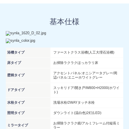
基本仕様
浴槽タイプ
ファーストクラス浴槽(人工大理石浴槽)
床タイプ
お掃除ラクラクほっカラリ床
アクセントパネル:オニシアータグレー/周
壁柄タイプ
辺パネル:エニーホワイトグレー
スッキリドア/開き戸/W800×H2000(ホワイ
ドアタイプ
ト)
水栓タイプ
洗場水栓/2WAYタッチ水栓
照明タイプ
ダウンライト(温白色)2灯(LED)
お掃除ラクラク鏡/アルミフレーム付縦長ミ
ミラータイプ
ラー