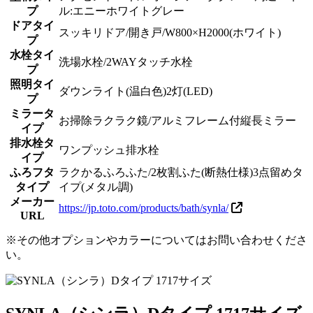
プ
ル:エニーホワイトグレー
ドアタイ
スッキリドア/開き戸/W800×H2000(ホワイト)
プ
水栓タイ
洗場水栓/2WAYタッチ水栓
プ
照明タイ
ダウンライト(温白色)2灯(LED)
プ
ミラータ
お掃除ラクラク鏡/アルミフレーム付縦長ミラー
イプ
排水栓タ
ワンプッシュ排水栓
イプ
ふろフタ
ラクかるふろふた/2枚割ふた(断熱仕様)3点留めタ
タイプ
イプ(メタル調)
メーカー
https://jp.toto.com/products/bath/synla/
URL
※その他オプションやカラーについてはお問い合わせくださ
い。