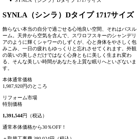
SYNLA（シンラ）Dタイプ 1717サイズ
SYNLA（シンラ）Dタイプ 1717サイズ
飾らない本当の自分で過ごせる心地良い空間、それはバスル
ーム。天井から空気を含んで、スワロフスキーのシャンデリ
アのように輝くシャワーのしずくが、心と身体をやさしく包
みこみ、一日の疲れもゆっくりと忘れさせてくれます。外観
の装いの美しさだけではなく心身ともに美しく生まれ変わ
る、そんな美しい時間があなたを上質な眠りへといざないま
す。
本体通常価格
1,987,920円のところ
リフォーム市場
特別価格
1,391,544
円（税込）
通常本体価格から
30％OFF！
＋取替工事費 380,024円（税込）