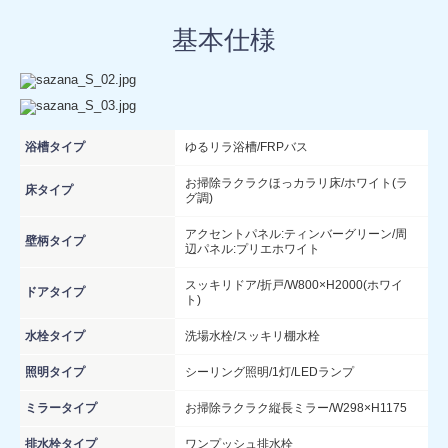
基本仕様
浴槽タイプ
ゆるリラ浴槽/FRPバス
お掃除ラクラクほっカラリ床/ホワイト(ラ
床タイプ
グ調)
アクセントパネル:ティンバーグリーン/周
壁柄タイプ
辺パネル:プリエホワイト
スッキリドア/折戸/W800×H2000(ホワイ
ドアタイプ
ト)
水栓タイプ
洗場水栓/スッキリ棚水栓
照明タイプ
シーリング照明/1灯/LEDランプ
ミラータイプ
お掃除ラクラク縦長ミラー/W298×H1175
排水栓タイプ
ワンプッシュ排水栓