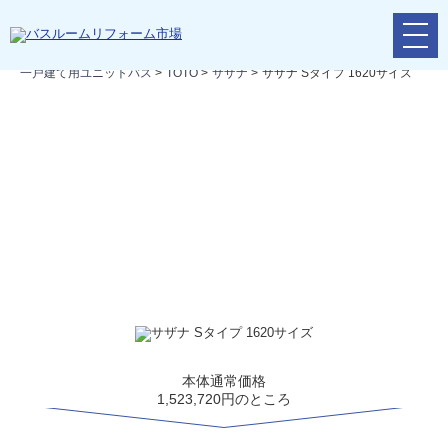
メ
リフォームTOP
>
リフォームの流れ
>
バスルームリフォーム
>
ニ
一戸建て用ユニットバス
>
TOTO
>
サザナ
>
サザナ Sタイプ 1620サイズ
ュ
ー
ボ
タ
サザナ Sタイプ 1620サイズ
ン
ご購入者93％の満足度を誇る畳のようなやわらかさのほっカラリ床
っていた浴室のお掃除もラクにできるように施されたうれしい機能
ュウマルに。キッチン・洗面化粧台・トイレなどとトータルコーデ
本体通常価格
1,523,720円のところ