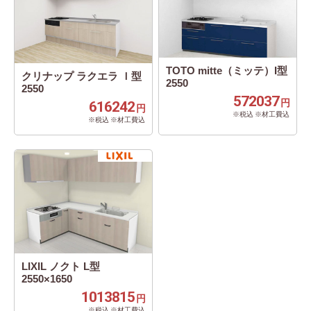
TOTO mitte（ミッテ）I型
クリナップ ラクエラ Ｉ型
2550
2550
572037
円
616242
円
※税込 ※材工費込
※税込 ※材工費込
LIXIL ノクト L型
2550×1650
1013815
円
※税込 ※材工費込