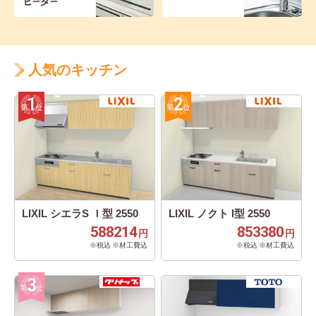
人気のキッチン
LIXIL シエラS Ｉ型 2550
LIXIL ノクト I型 2550
588214
853380
円
円
※税込 ※材工費込
※税込 ※材工費込