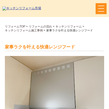
メ
ニ
ュ
ー
リフォームTOP
>
リフォームの流れ
>
キッチンリフォーム
>
ボ
キッチンリフォーム施工事例
>
家事ラクを叶える快適レンジフード
タ
ン
家事ラクを叶える快適レンジフード