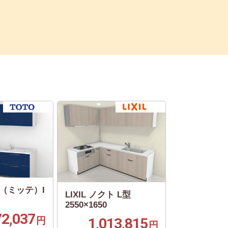
te（ミッテ）I
LIXIL ノクト L型
2550×1650
72,037
円
1,013,815
円