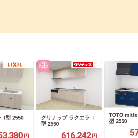
TOTO mit
 I型 2550
クリナップ ラクエラ Ｉ
型 2550
型 2550
5
53,380
616,242
円
円