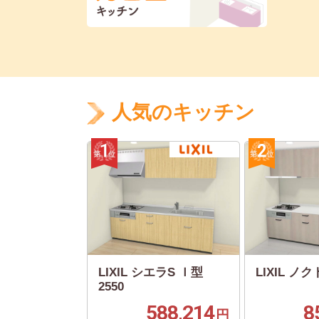
人気のキッチン
LIXIL シエラS Ｉ型
LIXIL ノクト
2550
588,214
8
円