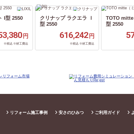
 I型 2550
クリナップ ラクエラ Ｉ
TOTO mit
型 2550
型 2550
53,380
616,242
5
円
円
※税込 ※材工費込
※税込 ※材工費込
リフォーム施工事例
安さのひみつ
ご利用ガイド