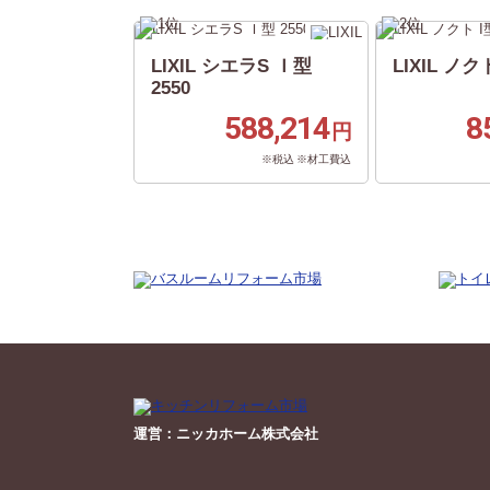
LIXIL シエラS Ｉ型
LIXIL ノクト
2550
588,214
8
円
※税込 ※材工費込
運営：ニッカホーム株式会社