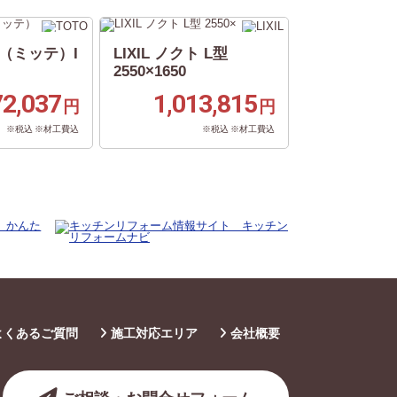
te（ミッテ）I
LIXIL ノクト L型
2550×1650
72,037
1,013,815
円
円
※税込 ※材工費込
※税込 ※材工費込
よくあるご質問
施工対応エリア
会社概要