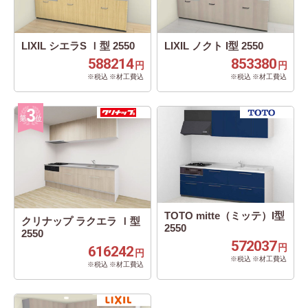
LIXIL シエラS Ｉ型 2550
LIXIL ノクト I型 2550
588214
853380
円
円
※税込 ※材工費込
※税込 ※材工費込
TOTO mitte（ミッテ）I型
クリナップ ラクエラ Ｉ型
2550
2550
572037
円
616242
円
※税込 ※材工費込
※税込 ※材工費込