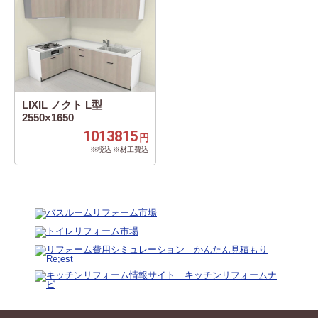
LIXIL ノクト L型
2550×1650
1013815
円
※税込 ※材工費込