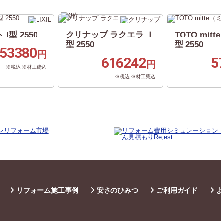
 I型 2550
クリナップ ラクエラ Ｉ
TOTO mit
型 2550
型 2550
53380
円
616242
5
円
※税込 ※材工費込
※税込 ※材工費込
リフォーム施工事例
安さのひみつ
ご利用ガイド