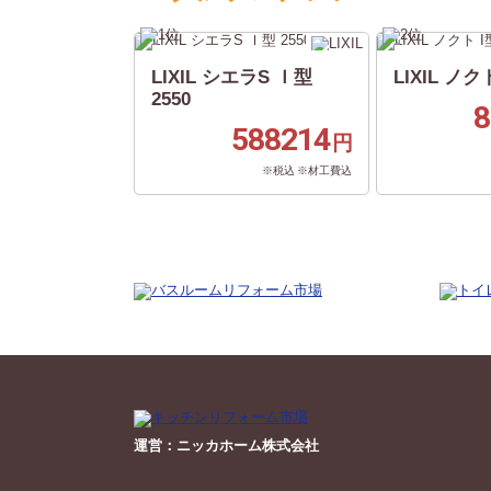
LIXIL シエラS Ｉ型
LIXIL ノクト
2550
8
588214
円
※税込 ※材工費込
運営：ニッカホーム株式会社