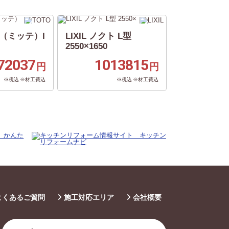
te（ミッテ）I
LIXIL ノクト L型
2550×1650
72037
1013815
円
円
※税込 ※材工費込
※税込 ※材工費込
よくあるご質問
施工対応エリア
会社概要