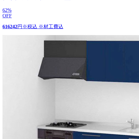
62
%
OFF
616242
円
※税込 ※材工費込