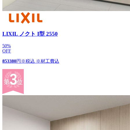
LIXIL ノクト I型 2550
50
%
OFF
853380
円
※税込 ※材工費込