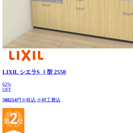
LIXIL シエラS Ｉ型 2550
62
%
OFF
588214
円
※税込 ※材工費込