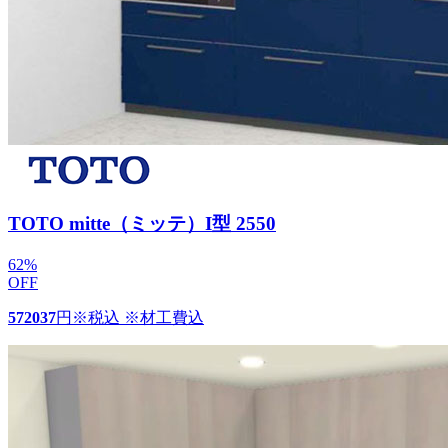
TOTO mitte（ミッテ）I型 2550
62
%
OFF
572037
円
※税込 ※材工費込