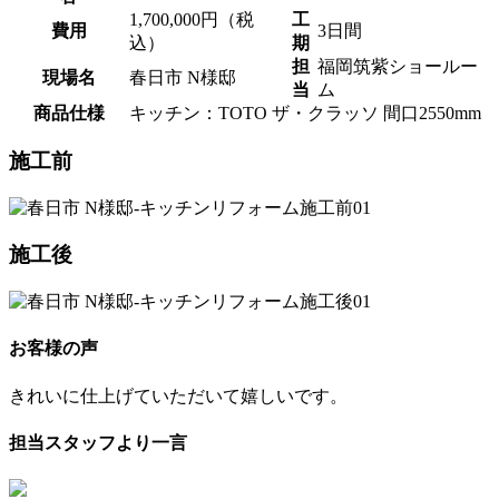
1,700,000円（税
工
費用
3日間
込）
期
担
福岡筑紫ショールー
現場名
春日市 N様邸
当
ム
商品仕様
キッチン：TOTO ザ・クラッソ 間口2550mm
施工前
施工後
お客様の声
きれいに仕上げていただいて嬉しいです。
担当スタッフより一言