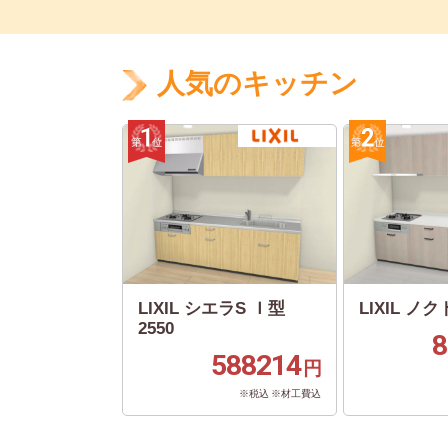
人気のキッチン
LIXIL シエラS Ｉ型
LIXIL ノクト
2550
8
588214
円
※税込 ※材工費込