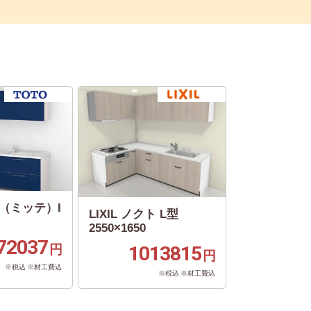
te（ミッテ）I
LIXIL ノクト L型
2550×1650
72037
円
1013815
円
※税込 ※材工費込
※税込 ※材工費込