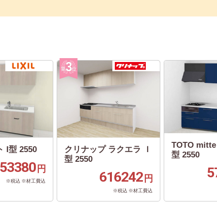
TOTO mit
 I型 2550
クリナップ ラクエラ Ｉ
型 2550
型 2550
53380
円
5
616242
円
※税込 ※材工費込
※税込 ※材工費込