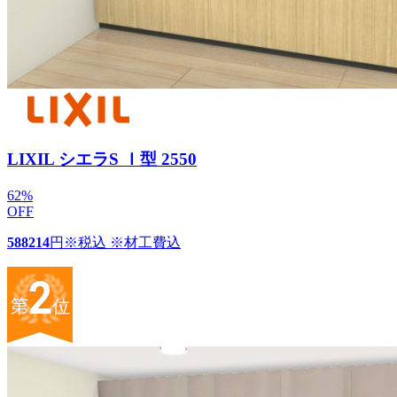
LIXIL シエラS Ｉ型 2550
62
%
OFF
588214
円
※税込 ※材工費込