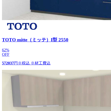
TOTO mitte（ミッテ）I型 2550
62
%
OFF
572037
円
※税込 ※材工費込