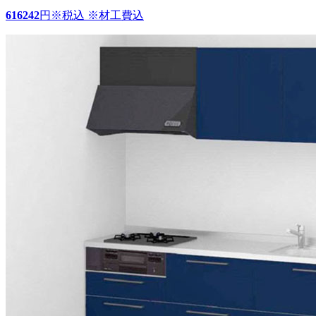
616242
円
※税込 ※材工費込