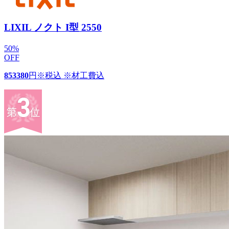
LIXIL ノクト I型 2550
50
%
OFF
853380
円
※税込 ※材工費込