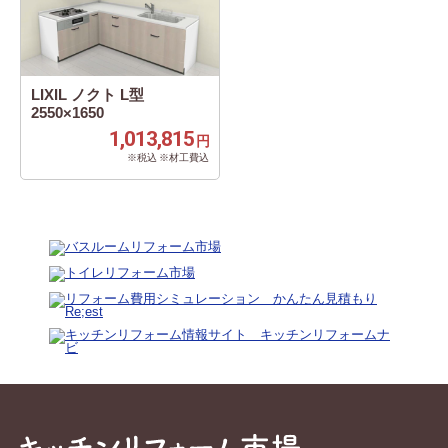
LIXIL ノクト L型
2550×1650
1,013,815
円
※税込 ※材工費込