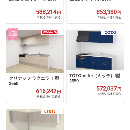
588,214
853,380
円
円
※税込 ※材工費込
※税込 ※材工費込
TOTO mitte（ミッテ）I型
クリナップ ラクエラ Ｉ型
2550
2550
572,037
円
616,242
円
※税込 ※材工費込
※税込 ※材工費込