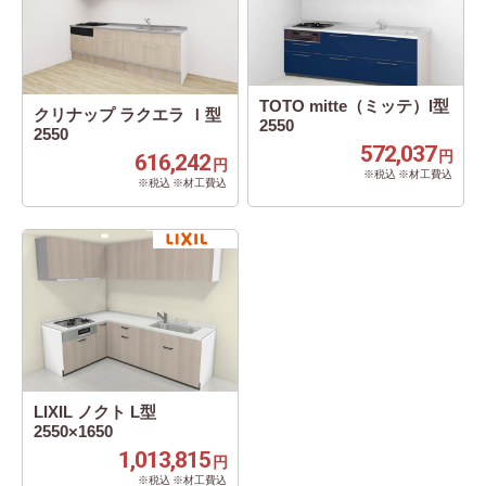
TOTO mitte（ミッテ）I型
クリナップ ラクエラ Ｉ型
2550
2550
572,037
円
616,242
円
※税込 ※材工費込
※税込 ※材工費込
LIXIL ノクト L型
2550×1650
1,013,815
円
※税込 ※材工費込