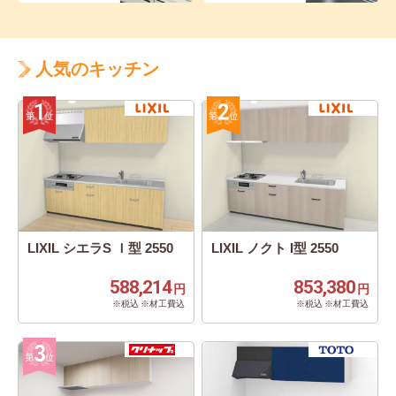
人気のキッチン
LIXIL シエラS Ｉ型 2550
LIXIL ノクト I型 2550
588,214
853,380
円
円
※税込 ※材工費込
※税込 ※材工費込