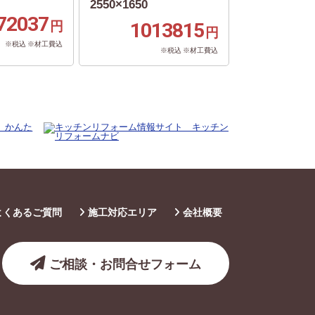
2550×1650
72037
円
1013815
円
※税込 ※材工費込
※税込 ※材工費込
よくあるご質問
施工対応エリア
会社概要
ご相談・お問合せフォーム