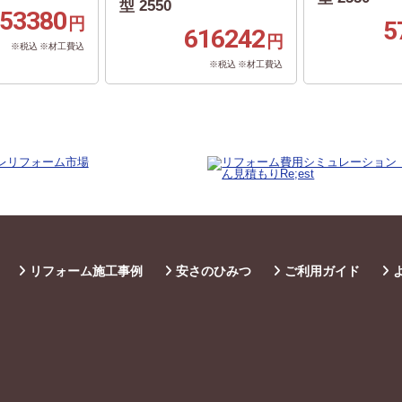
型 2550
53380
円
5
616242
円
※税込 ※材工費込
※税込 ※材工費込
リフォーム施工事例
安さのひみつ
ご利用ガイド