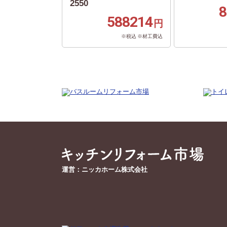
2550
8
588214
円
※税込 ※材工費込
運営：ニッカホーム株式会社