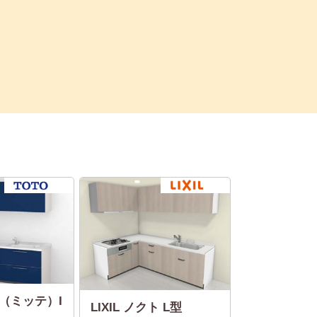
te（ミッテ）I
LIXIL ノクト L型