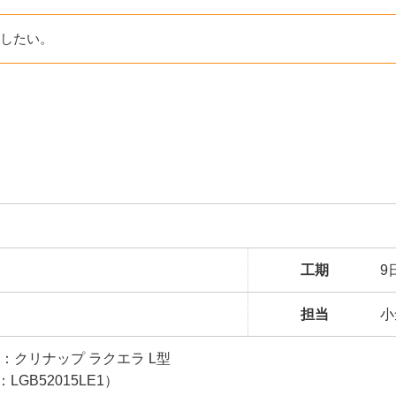
したい。
工期
9
担当
小
：クリナップ ラクエラ L型
：LGB52015LE1）