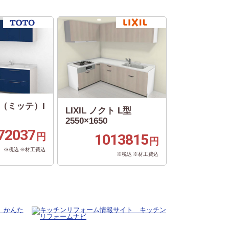
te（ミッテ）I
LIXIL ノクト L型
2550×1650
72037
円
1013815
円
※税込 ※材工費込
※税込 ※材工費込