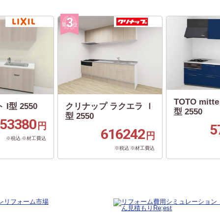
TOTO mit
 I型 2550
クリナップ ラクエラ Ｉ
型 2550
型 2550
53380
円
5
616242
円
※税込 ※材工費込
※税込 ※材工費込