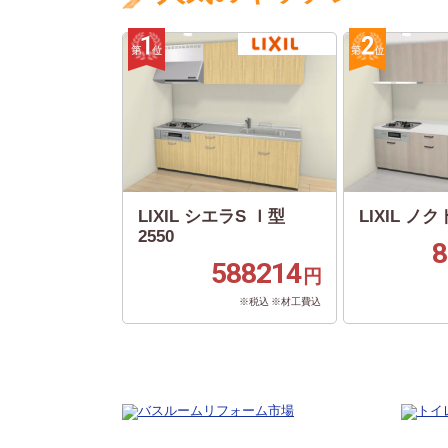
LIXIL シエラS Ｉ型
LIXIL ノクト
2550
8
588214
円
※税込 ※材工費込