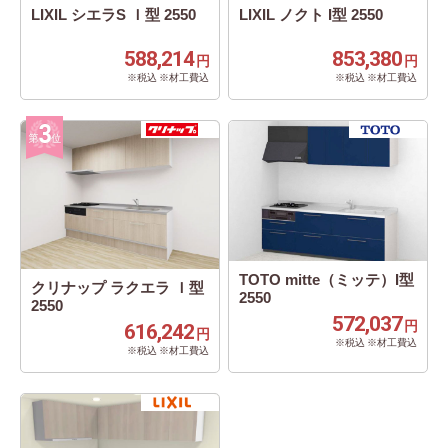
LIXIL シエラS Ｉ型 2550
LIXIL ノクト I型 2550
588,214
853,380
円
円
※税込 ※材工費込
※税込 ※材工費込
TOTO mitte（ミッテ）I型
クリナップ ラクエラ Ｉ型
2550
2550
572,037
円
616,242
円
※税込 ※材工費込
※税込 ※材工費込