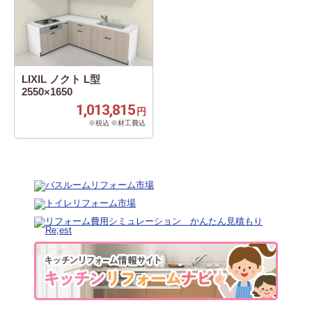
LIXIL ノクト L型
2550×1650
1,013,815
円
※税込 ※材工費込