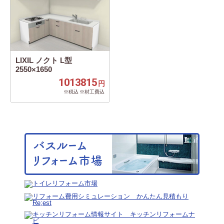
LIXIL ノクト L型
2550×1650
1013815
円
※税込 ※材工費込