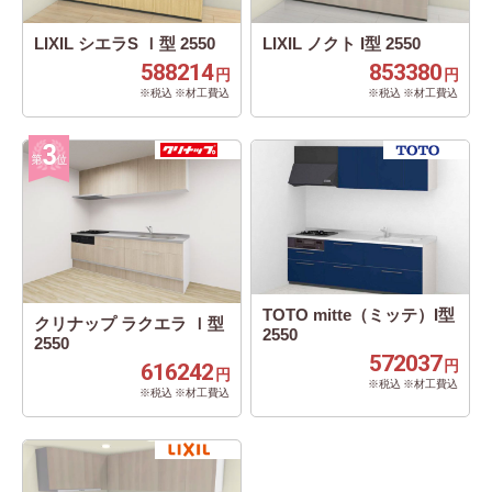
LIXIL シエラS Ｉ型 2550
LIXIL ノクト I型 2550
588214
853380
円
円
※税込 ※材工費込
※税込 ※材工費込
TOTO mitte（ミッテ）I型
クリナップ ラクエラ Ｉ型
2550
2550
572037
円
616242
円
※税込 ※材工費込
※税込 ※材工費込