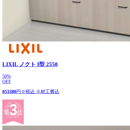
LIXIL ノクト I型 2550
50
%
OFF
853380
円
※税込 ※材工費込