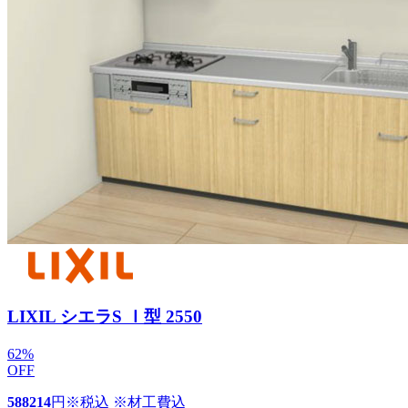
LIXIL シエラS Ｉ型 2550
62
%
OFF
588214
円
※税込 ※材工費込