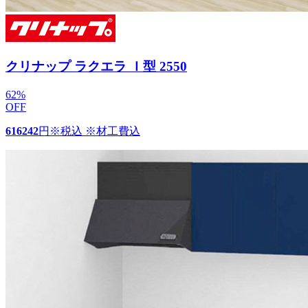
クリナップ ラクエラ Ｉ型 2550
62
%
OFF
616242
円
※税込 ※材工費込