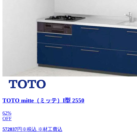
TOTO mitte（ミッテ）I型 2550
62
%
OFF
572037
円
※税込 ※材工費込