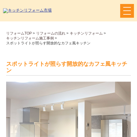
メ
ニ
ュ
ー
リフォームTOP
>
リフォームの流れ
>
キッチンリフォーム
>
ボ
キッチンリフォーム施工事例
>
タ
スポットライトが照らす開放的なカフェ風キッチン
ン
スポットライトが照らす開放的なカフェ風キッチ
ン