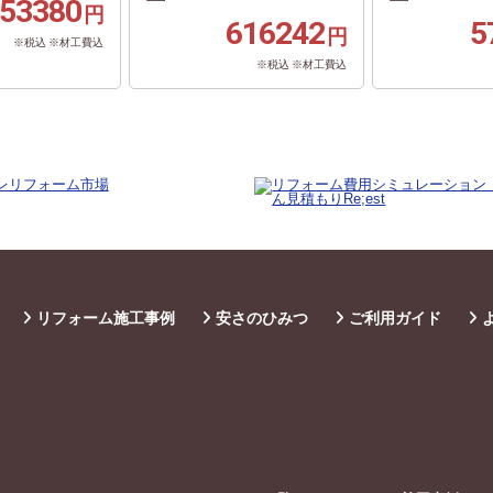
53380
円
616242
5
円
※税込 ※材工費込
※税込 ※材工費込
リフォーム施工事例
安さのひみつ
ご利用ガイド