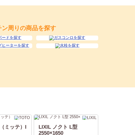
チン周りの商品を探す
te（ミッテ）I
LIXIL ノクト L型
2550×1650