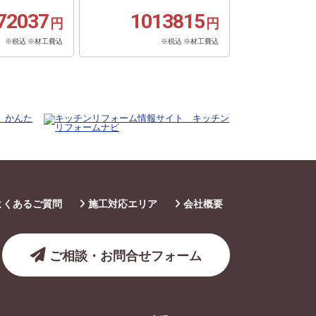
72037
1013815
円
円
※税込 ※材工費込
※税込 ※材工費込
よくあるご質問
施工対応エリア
会社概要
ご相談・お問合せフォーム