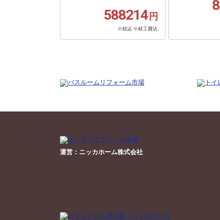
8
588214
円
※税込 ※材工費込
運営：ニッカホーム株式会社