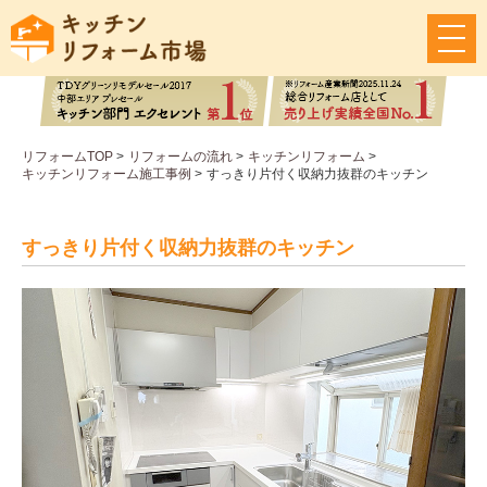
メ
ニ
ュ
ー
ボ
タ
リフォームTOP
>
リフォームの流れ
>
キッチンリフォーム
>
ン
キッチンリフォーム施工事例
>
すっきり片付く収納力抜群のキッチン
すっきり片付く収納力抜群のキッチン