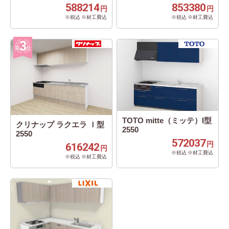
588214
853380
円
円
※税込 ※材工費込
※税込 ※材工費込
TOTO mitte（ミッテ）I型
クリナップ ラクエラ Ｉ型
2550
2550
572037
円
616242
円
※税込 ※材工費込
※税込 ※材工費込