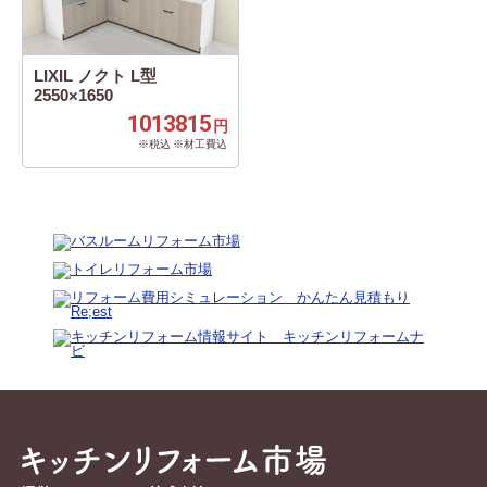
LIXIL ノクト L型
2550×1650
1013815
円
※税込 ※材工費込