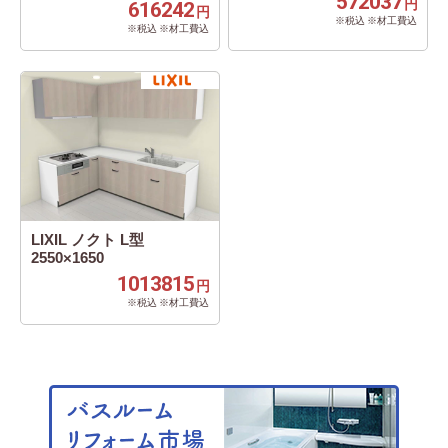
572037
円
616242
円
※税込 ※材工費込
※税込 ※材工費込
LIXIL ノクト L型
2550×1650
1013815
円
※税込 ※材工費込