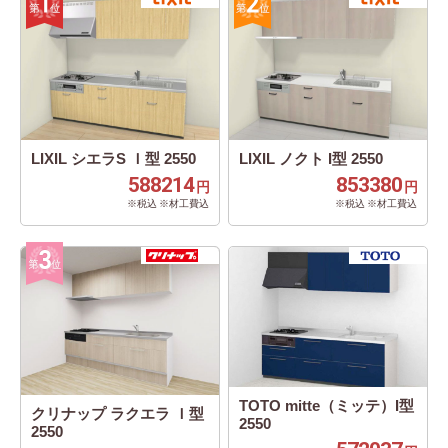
LIXIL シエラS Ｉ型 2550
LIXIL ノクト I型 2550
588214
853380
円
円
※税込 ※材工費込
※税込 ※材工費込
TOTO mitte（ミッテ）I型
クリナップ ラクエラ Ｉ型
2550
2550