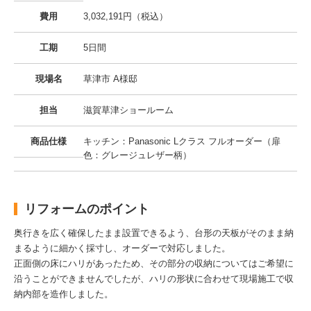
費用
3,032,191円（税込）
工期
5日間
現場名
草津市 A様邸
担当
滋賀草津ショールーム
商品仕様
キッチン：Panasonic Lクラス フルオーダー（扉
色：グレージュレザー柄）
リフォームのポイント
奥行きを広く確保したまま設置できるよう、台形の天板がそのまま納
まるように細かく採寸し、オーダーで対応しました。
正面側の床にハリがあったため、その部分の収納についてはご希望に
沿うことができませんでしたが、ハリの形状に合わせて現場施工で収
納内部を造作しました。