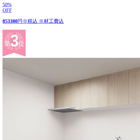
50
%
OFF
853380
円
※税込 ※材工費込