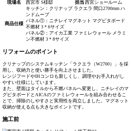
現場名
西宮市 S様邸
担当
西宮ショールーム
キッチン：クリナップ ラクエラ 間口2700mm ハ
ンドムーブ
パネル①：ニチレイマグネット マグピタボード
商品仕様
不燃材 3＊6サイズ
パネル②：アイカ工業 ファミレウォール メラミ
ン不燃材 3＊8サイズ
リフォームのポイント
クリナップのシステムキッチン「ラクエラ（W2700）」を採
用し、収納力と使い勝手を向上させました。
レンジフードやIHコンロも新しくし、調理やお手入れがし
やすい仕様にしています。
また、壁面はタイルから不燃パネルへ変更し、ニチレイのマ
グピタボードとAICAのファミレウォールを組み合わせるこ
とで、掃除のしやすさと実用性を両立しました。マグネット
収納が使える点も大きなポイントです。
施工前