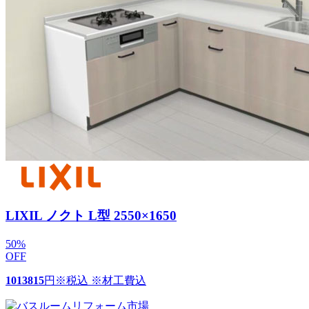
LIXIL ノクト L型 2550×1650
50
%
OFF
1013815
円
※税込 ※材工費込