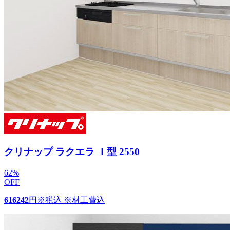
クリナップ ラクエラ Ｉ型 2550
62
%
OFF
616242
円
※税込 ※材工費込