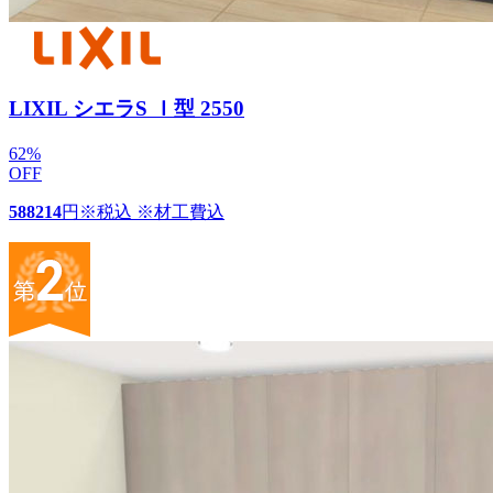
LIXIL シエラS Ｉ型 2550
62
%
OFF
588214
円
※税込 ※材工費込