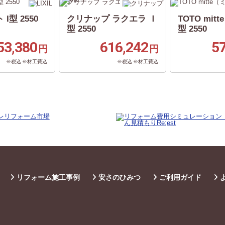
 I型 2550
クリナップ ラクエラ Ｉ
TOTO mit
型 2550
型 2550
53,380
616,242
5
円
円
※税込 ※材工費込
※税込 ※材工費込
リフォーム施工事例
安さのひみつ
ご利用ガイド