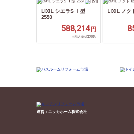
LIXIL シエラS Ｉ型
LIXIL ノクト
2550
588,214
8
円
※税込 ※材工費込
運営：ニッカホーム株式会社