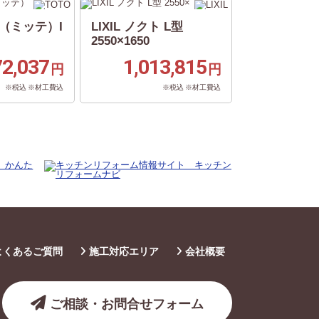
te（ミッテ）I
LIXIL ノクト L型
2550×1650
72,037
1,013,815
円
円
※税込 ※材工費込
※税込 ※材工費込
よくあるご質問
施工対応エリア
会社概要
ご相談・お問合せフォーム