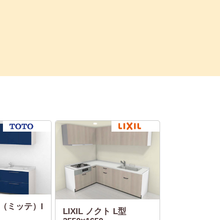
te（ミッテ）I
LIXIL ノクト L型