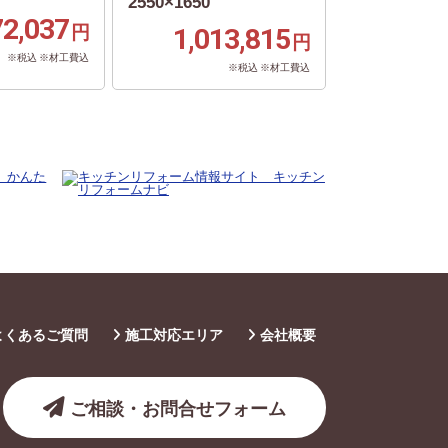
2550×1650
72,037
円
1,013,815
円
※税込 ※材工費込
※税込 ※材工費込
よくあるご質問
施工対応エリア
会社概要
ご相談・お問合せフォーム