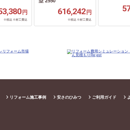
型 2550
5
53,380
616,242
円
円
※税込 ※材工費込
※税込 ※材工費込
リフォーム施工事例
安さのひみつ
ご利用ガイド