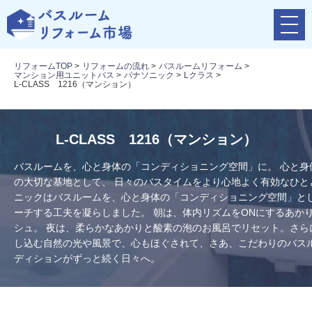
メ
ニ
ュ
リフォームTOP
>
リフォームの流れ
>
バスルームリフォーム
>
ー
マンション用ユニットバス
>
パナソニック
>
Lクラス
>
ボ
L-CLASS 1216（マンション）
タ
ン
L-CLASS 1216（マンション）
バスルームを、心と身体の「コンディショニング空間」に。 心と身
の大切な基地として、 日々のバスタイムをより心地よく有効なひと
ニックはバスルームを、心と身体の「コンディショニング空間」とし
ーチする工夫を凝らしました。 朝は、体内リズムをONにするあか
シュ。 夜は、柔らかなあかりと酸素の泡のお風呂でリセット。さら
し込む自然の光や風景で、心もほぐされて、さあ、こだわりのバス
ディションがずっと続く日々へ。