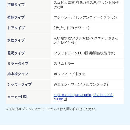
スゴピカ素材(有機ガラス系)マウント浴槽
浴槽タイプ
(弓形)
壁柄タイプ
アクセントパネル:アンティークブラウン
ドアタイプ
2枚折りドア(ホワイト)
洗い場水栓:メタル水栓(スクエア、ささっ
水栓タイプ
とキレイ仕様)
照明タイプ
フラットラインLED照明(調色機能付き)
ミラータイプ
スリムミラー
排水栓タイプ
ポップアップ排水栓
シャワータイプ
W水流シャワー(メタルワンタッチ)
https://sumai.panasonic.jp/bathroom/l-
メーカーURL
class/
※その他オプションやカラーについてはお問い合わせください。