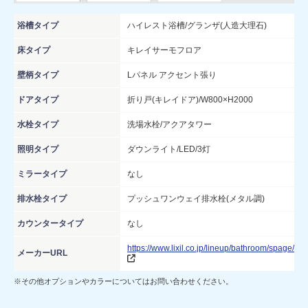
浴槽タイプ
ハイレスト浴槽/グランザ(人造大理石)
床タイプ
キレイサーモフロア
壁柄タイプ
Lパネル アクセント張り
ドアタイプ
折り戸(キレイドア)/W800×H2000
水栓タイプ
洗場水栓/アクアタワー
照明タイプ
ダウンライト/LED/3灯
ミラータイプ
なし
排水栓タイプ
プッシュワンウェイ排水栓(メタル調)
カウンタータイプ
なし
https://www.lixil.co.jp/lineup/bathroom/spage/
メーカーURL
※その他オプションやカラーについてはお問い合わせください。