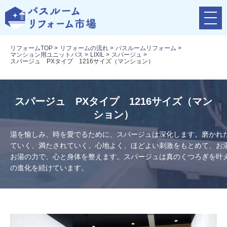
メ
ニ
ュ
リフォームTOP
>
リフォームの流れ
>
バスルームリフォーム
>
ー
マンション用ユニットバス
>
LIXIL
>
スパージュ
>
ボ
スパージュ PXタイプ 1216サイズ（マンション）
タ
ン
スパージュ PXタイプ 1216サイズ（マン
ション）
湯を愉しみ、時を愛でるために、スパージュは深化します。磨かれ
ていく、満たされていく。心地よく、ほどよい刺激をもとめて、お
お湯の力で、心と身体を整えます。スパージュは真のくつろぎを叶
の進化を続けています。