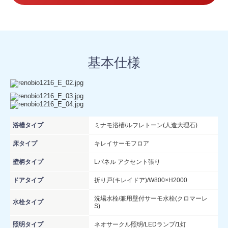
基本仕様
浴槽タイプ
ミナモ浴槽/ルフレトーン(人造大理石)
床タイプ
キレイサーモフロア
壁柄タイプ
Lパネル アクセント張り
ドアタイプ
折り戸(キレイドア)/W800×H2000
洗場水栓/兼用壁付サーモ水栓(クロマーレ
水栓タイプ
S)
照明タイプ
ネオサークル照明/LEDランプ/1灯