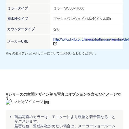
ミラータイプ
ミラー/W300×H600
排水栓タイプ
プッシュワンウェイ排水栓(メタル調)
カウンタータイプ
なし
http://www.lixil.co.jp/lineup/bathroom/renobio/def
メーカーURL
※その他オプションやカラーについてはお問い合わせください。
Vシリーズの空間デザイン例
※写真はオプションを含んだイメージで
す。
商品写真のカラーは、モニターにより現物と若干異なること
がございます。
厳密な色・質感を確かめたい場合は、メーカーショールーム