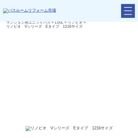
メ
リフォームTOP
>
リフォームの流れ
>
バスルームリフォーム
>
ニ
マンション用ユニットバス
>
LIXIL
>
リノビオ
>
ュ
リノビオ Vシリーズ Eタイプ 1216サイズ
ー
ボ
タ
ン
リノビオ Vシリーズ Eタイプ 1216サイ
ズ
しっとりシルクのつやと上質なパールの輝きが、疲れた私たちの身
至福のひとときを手に入れませんか。そして見た目だけではなく、
そ最大限に使うために「広く使える」「広く感じさせる」工夫が盛
よりも広さを実感することができます。お風呂に入りながら一番汚
ひとつにまとめてくれるエコでかしこい機能でお掃除ラクラク！