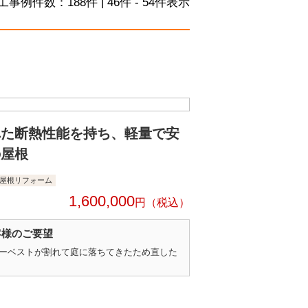
工事例件数：
188
件 | 46件 - 54件表示
れた断熱性能を持ち、軽量で安
の屋根
屋根リフォーム
1,600,000
円
客様のご要望
ーベストが割れて庭に落ちてきたため直した