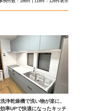
事例件数：
186
件 | 118件 - 126件表示
器洗浄乾燥機で洗い物が楽に、
効率UPで快適になったキッチ