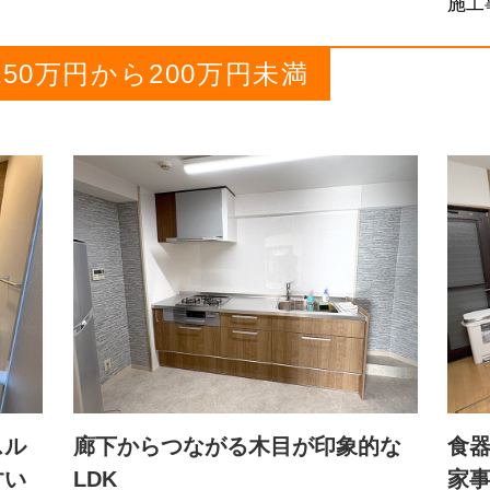
施工
50万円から200万円未満
スル
廊下からつながる木目が印象的な
食
すい
LDK
家事