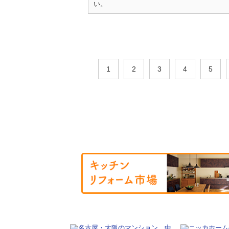
い。
1
2
3
4
5