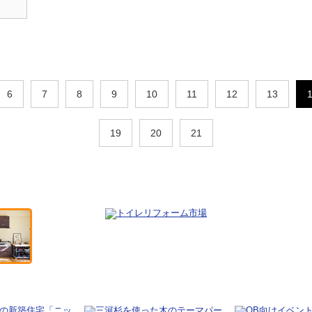
6
7
8
9
10
11
12
13
19
20
21