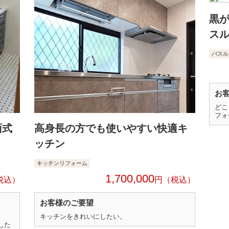
黒
ス
バスル
お
どこ
フォ
面式
高身長の方でも使いやすい快適キ
ッチン
キッチンリフォーム
1,700,000
円
お客様のご要望
キッチンをきれいにしたい。
した