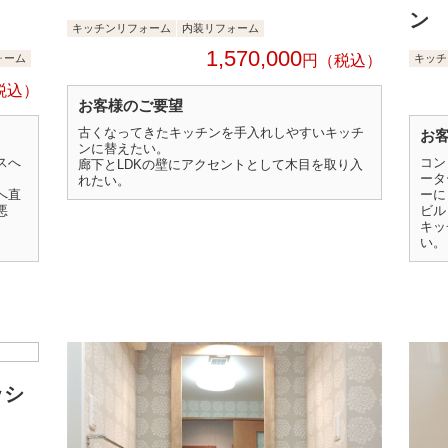
ン
キッチンリフォーム
内装リフォーム
1,570,000
ォーム
円
キッチ
お客様のご要望
古くなってきたキッチンを手入れしやすいキッチ
お
ンに替えたい。
スへ
コン
廊下とLDKの壁にアクセントとして木目を取り入
ータ
れたい。
へ直
ーに
悪
ビル
キッ
い。
ッシ