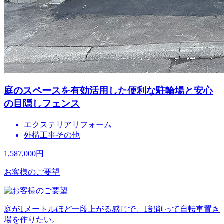
庭のスペースを有効活用した便利な駐輪場と安心
の目隠しフェンス
エクステリアリフォーム
外構工事その他
1,587,000
円
お客様のご要望
庭が1メートルほど一段上がる感じで、1部削って自転車置き
場を作りたい。