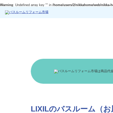
Warning
: Undefined array key "" in
/home/users/2/nikkahome/web/nikka-h
LIXILのバスルーム（